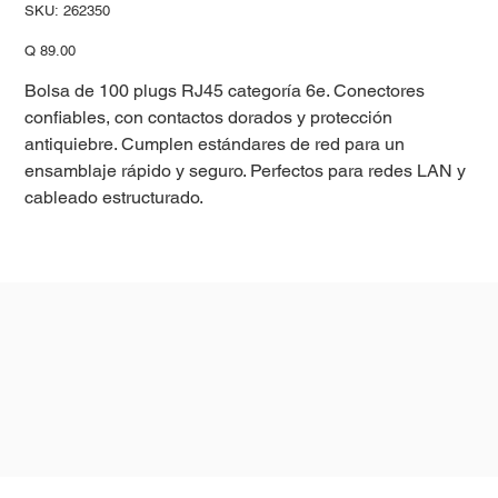
SKU
SKU:
262350
262350
Precio
Q 89.00
Bolsa de 100 plugs RJ45 categoría 6e. Conectores
confiables, con contactos dorados y protección
antiquiebre. Cumplen estándares de red para un
ensamblaje rápido y seguro. Perfectos para redes LAN y
cableado estructurado.