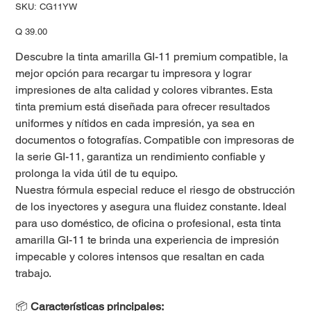
SKU
SKU:
CG11YW
CG11YW
Precio
Q 39.00
Descubre la tinta amarilla GI-11 premium compatible, la
mejor opción para recargar tu impresora y lograr
impresiones de alta calidad y colores vibrantes. Esta
tinta premium está diseñada para ofrecer resultados
uniformes y nítidos en cada impresión, ya sea en
documentos o fotografías. Compatible con impresoras de
la serie GI-11, garantiza un rendimiento confiable y
prolonga la vida útil de tu equipo.
Nuestra fórmula especial reduce el riesgo de obstrucción
de los inyectores y asegura una fluidez constante. Ideal
para uso doméstico, de oficina o profesional, esta tinta
amarilla GI-11 te brinda una experiencia de impresión
impecable y colores intensos que resaltan en cada
trabajo.
📦
Características principales: