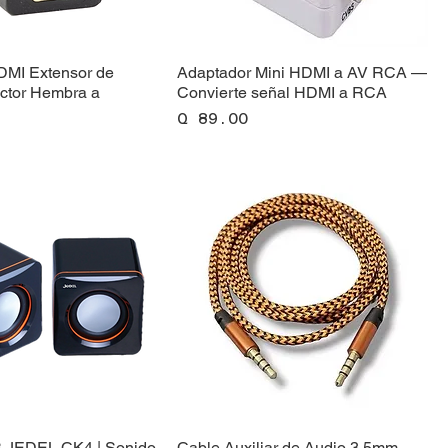
DMI Extensor de
Adaptador Mini HDMI a AV RCA —
ctor Hembra a
Convierte señal HDMI a RCA
Precio
Q 89.00
 JEDEL CK4 | Sonido
Cable Auxiliar de Audio 3.5mm