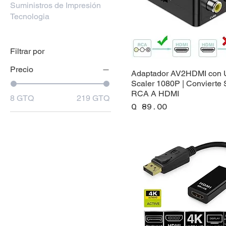
Suministros de Impresión
Tecnologia
Filtrar por
Precio
Adaptador AV2HDMI con 
Scaler 1080P | Convierte 
RCA A HDMI
8 GTQ
219 GTQ
Precio
Q 89.00