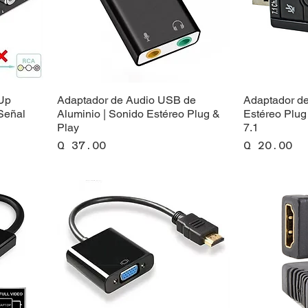
Up
Adaptador de Audio USB de
Adaptador d
Señal
Aluminio | Sonido Estéreo Plug &
Estéreo Plug 
Play
7.1
Precio
Precio
Q 37.00
Q 20.00