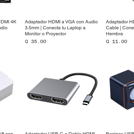
 HDMI 4K
Adaptador HDMI a VGA con Audio
Adaptador H
udio
3.5mm | Conecta tu Laptop a
Cable | Cone
Monitor o Proyector
Hembra
Precio
Precio
Q 35.00
Q 11.00
MI con
Adaptador USB-C a Doble HDMI
Bocinas USB