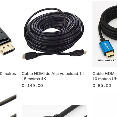
80 metros
Cable HDMI de Alta Velocidad 1.4 -
Cable HDMI d
15 metros 4K
10 metros U
Precio
Precio
Q 149.00
Q 85.00