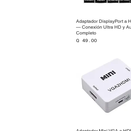
Adaptador DisplayPort a
— Conexión Ultra HD y A
Completo
Precio
Q 49.00
Adaptador Mini VGA a HD