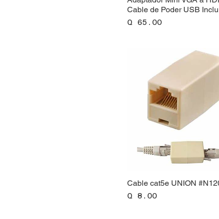
Cable de Poder USB Inclu
Precio
Q 65.00
Cable cat5e UNION #N12
Precio
Q 8.00