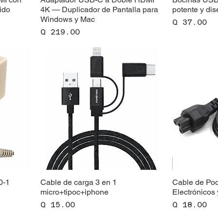
ido
4K — Duplicador de Pantalla para
potente y di
Windows y Mac
Precio
Q 37.00
Precio
Q 219.00
0-1
Cable de carga 3 en 1
Cable de Pod
micro+tipoc+iphone
Electrónicos 
Precio
Precio
Q 15.00
Q 18.00