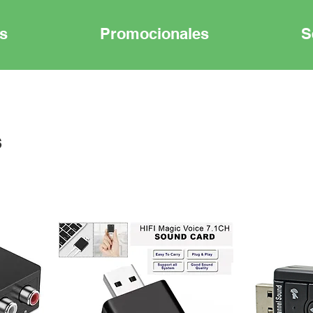
s
Promocionales
S
s