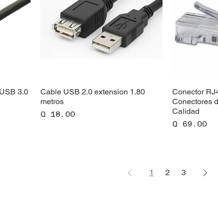
 USB 3.0
Cable USB 2.0 extension 1.80
Conector RJ4
metros
Conectores d
Calidad
Precio
Q 18.00
Precio
Q 69.00
1
2
3