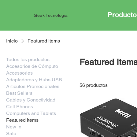
Producto
Geek Tecnología
Inicio
Featured Items
Todos los productos
Featured Item
Accesorios de Cómputo
Accessories
Adaptadores y Hubs USB
56 productos
Artículos Promocionales
Best Sellers
Cables y Conectividad
Cell Phones
Computers and Tablets
Featured Items
New In
Sale